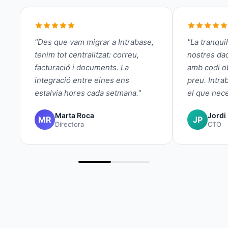
"Des que vam migrar a Intrabase,
"La tranquil
tenim tot centralitzat: correu,
nostres da
facturació i documents. La
amb codi ob
integració entre eines ens
preu. Intra
estalvia hores cada setmana."
el que nec
Marta Roca
Jordi
MR
JP
Directora
CTO