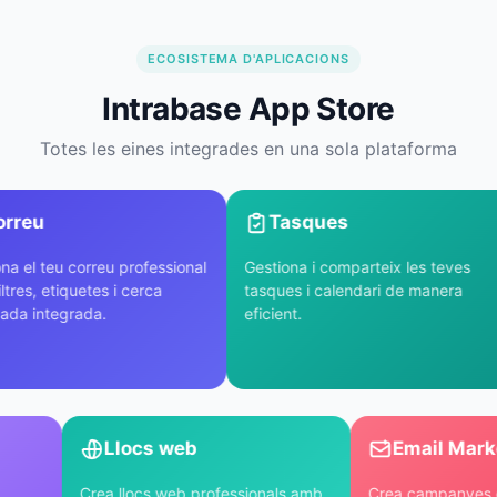
ECOSISTEMA D'APLICACIONS
Intrabase App Store
Totes les eines integrades en una sola plataforma
rreu
Tasques
a el teu correu professional
Gestiona i comparteix les teves
tres, etiquetes i cerca
tasques i calendari de manera
da integrada.
eficient.
Llocs web
Email Mar
Crea llocs web professionals amb
Crea campanyes