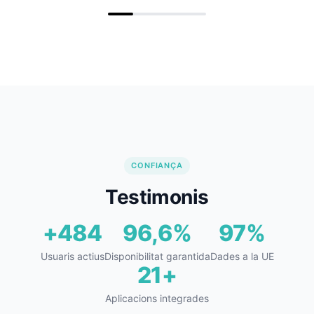
CONFIANÇA
Testimonis
+500
99,9%
100%
Usuaris actius
Disponibilitat garantida
Dades a la UE
22+
Aplicacions integrades