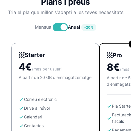
Plans i preus
Tria el pla que millor s'adapti a les teves necessitats
Mensual
Anual
-20%
Starter
Pro
4€
8€
/mes per usuari
/mes 
A partir de 20 GB d'emmagatzematge
A partir de 
d'emmagatz
Correu electrònic
Pla Start
Drive al núvol
Facturaci
Calendari
fiscals
Contactes
Pagamen