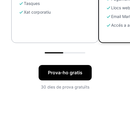
Tasques
Llocs we
Xat corporatiu
Email Mar
Accés a a
Prova-ho gratis
30 dies de prova gratuïts